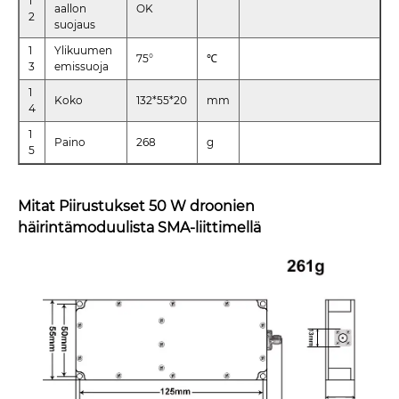
1
aallon
OK
2
suojaus
1
Ylikuumen
75°
℃
3
emissuoja
1
Koko
132*55*20
mm
4
1
Paino
268
g
5
Mitat Piirustukset 50 W droonien
häirintämoduulista SMA-liittimellä