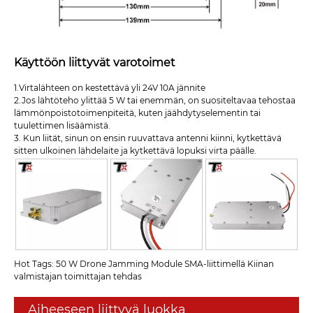
Käyttöön liittyvät varotoimet
1.Virtalähteen on kestettävä yli 24V 10A jännite
2.Jos lähtöteho ylittää 5 W tai enemmän, on suositeltavaa tehostaa
lämmönpoistotoimenpiteitä, kuten jäähdytyselementin tai
tuulettimen lisäämistä.
3. Kun liität, sinun on ensin ruuvattava antenni kiinni, kytkettävä
sitten ulkoinen lähdelaite ja kytkettävä lopuksi virta päälle.
Hot Tags: 50 W Drone Jamming Module SMA-liittimellä Kiinan
valmistajan toimittajan tehdas
Aiheeseen liittyvä luokka