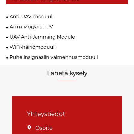
Anti-UAV-moduuli
Анти-модуль FPV
UAV Anti-Jamming Module
WiFi-häiriömoduuli
Puhelinsignaalin vaimennusmoduuli
Lähetä kysely
Yhteystiedot
Osoite
