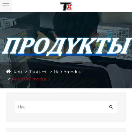
Koti
Tuotteet
Häiriömoduuli
Anti-UAV-moduuli