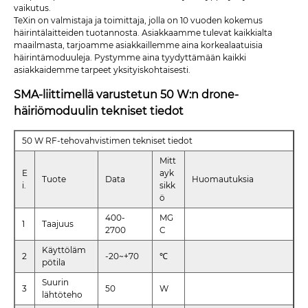
vaikutus.
TeXin on valmistaja ja toimittaja, jolla on 10 vuoden kokemus
häirintälaitteiden tuotannosta. Asiakkaamme tulevat kaikkialta
maailmasta, tarjoamme asiakkaillemme aina korkealaatuisia
häirintämoduuleja. Pystymme aina tyydyttämään kaikki
asiakkaidemme tarpeet yksityiskohtaisesti.
SMA-liittimellä varustetun 50 W:n drone-
häiriömoduulin tekniset tiedot
50 W RF-tehovahvistimen tekniset tiedot
Mitt
E
ayk
Tuote
Data
Huomautuksia
i.
sikk
ö
400-
MG
1
Taajuus
2700
C
Käyttöläm
2
-20~+70
℃
pötila
Suurin
3
50
W
lähtöteho