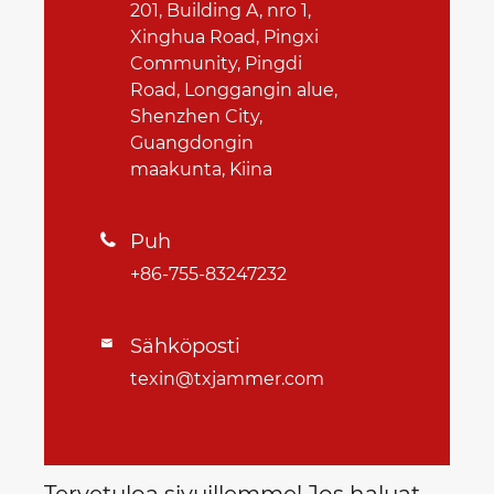
201, Building A, nro 1,
Xinghua Road, Pingxi
Community, Pingdi
Road, Longgangin alue,
Shenzhen City,
Guangdongin
maakunta, Kiina
Puh

+86-755-83247232
Sähköposti

texin@txjammer.com
Tervetuloa sivuillemme! Jos haluat