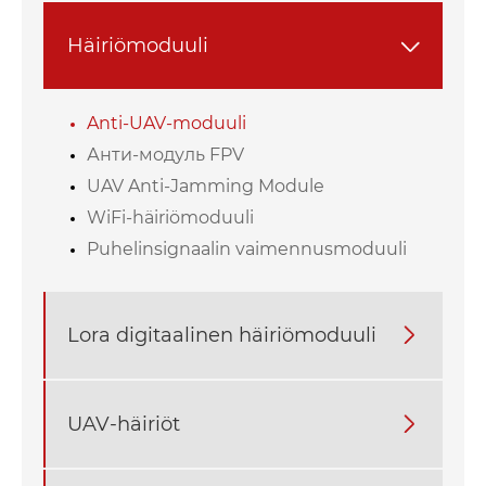
Häiriömoduuli

Anti-UAV-moduuli
Анти-модуль FPV
UAV Anti-Jamming Module
WiFi-häiriömoduuli
Puhelinsignaalin vaimennusmoduuli
Lora digitaalinen häiriömoduuli

UAV-häiriöt
