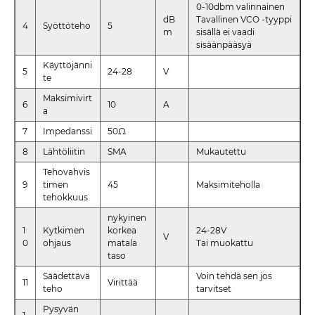
0-10dbm valinnainen
dB
Tavallinen VCO -tyyppi
4
Syöttöteho
5
m
sisällä ei vaadi
sisäänpääsyä
Käyttöjänni
5
24-28
V
te
Maksimivirt
6
10
A
a
7
Impedanssi
50Ω
8
Lähtöliitin
SMA
Mukautettu
Tehovahvis
9
timen
45
Maksimiteholla
tehokkuus
nykyinen
1
Kytkimen
korkea
24-28V
V
0
ohjaus
matala
Tai muokattu
taso
Säädettävä
Voin tehdä sen jos
11
Virittää
teho
tarvitset
Pysyvän