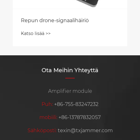
Katso lisää >>
Ota Meihin Yhteyttä
Amplifier module
Puh:
+86-755-83247232
mobiili:
+86-13787832057
Sähköposti:
texin@txjammer.com