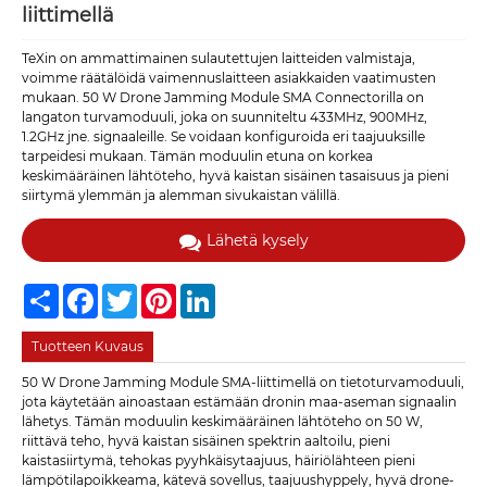
liittimellä
TeXin on ammattimainen sulautettujen laitteiden valmistaja,
voimme räätälöidä vaimennuslaitteen asiakkaiden vaatimusten
mukaan. 50 W Drone Jamming Module SMA Connectorilla on
langaton turvamoduuli, joka on suunniteltu 433MHz, 900MHz,
1.2GHz jne. signaaleille. Se voidaan konfiguroida eri taajuuksille
tarpeidesi mukaan. Tämän moduulin etuna on korkea
keskimääräinen lähtöteho, hyvä kaistan sisäinen tasaisuus ja pieni
siirtymä ylemmän ja alemman sivukaistan välillä.
Lähetä kysely
Share
Facebook
Twitter
Pinterest
LinkedIn
Tuotteen Kuvaus
50 W Drone Jamming Module SMA-liittimellä on tietoturvamoduuli,
jota käytetään ainoastaan ​​estämään dronin maa-aseman signaalin
lähetys. Tämän moduulin keskimääräinen lähtöteho on 50 W,
riittävä teho, hyvä kaistan sisäinen spektrin aaltoilu, pieni
kaistasiirtymä, tehokas pyyhkäisytaajuus, häiriölähteen pieni
lämpötilapoikkeama, kätevä sovellus, taajuushyppely, hyvä drone-