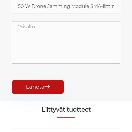
Lähetä

Liittyvät tuotteet