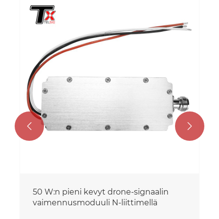


5.8G UAV-signaalin vaimennusmoduuli
Katso lisää >>