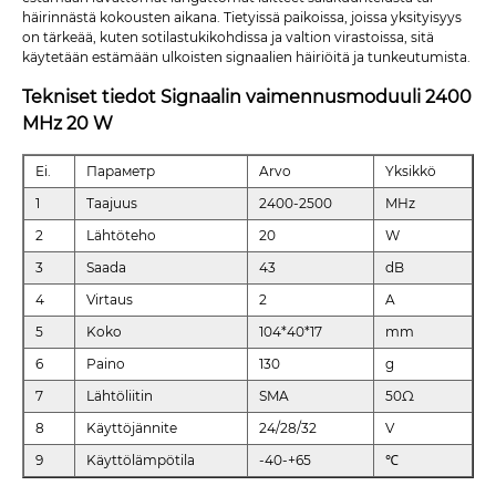
häirinnästä kokousten aikana. Tietyissä paikoissa, joissa yksityisyys
on tärkeää, kuten sotilastukikohdissa ja valtion virastoissa, sitä
käytetään estämään ulkoisten signaalien häiriöitä ja tunkeutumista.
Tekniset tiedot Signaalin vaimennusmoduuli 2400
MHz 20 W
Ei.
Параметр
Arvo
Yksikkö
1
Taajuus
2400-2500
MHz
2
Lähtöteho
20
W
3
Saada
43
dB
4
Virtaus
2
A
5
Koko
104*40*17
mm
6
Paino
130
g
7
Lähtöliitin
SMA
50Ω
8
Käyttöjännite
24/28/32
V
9
Käyttölämpötila
-40-+65
℃