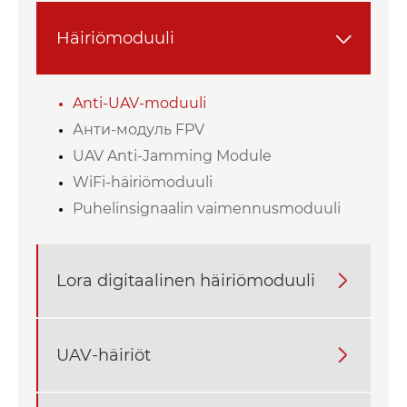
Häiriömoduuli

Anti-UAV-moduuli
Анти-модуль FPV
UAV Anti-Jamming Module
WiFi-häiriömoduuli
Puhelinsignaalin vaimennusmoduuli
Lora digitaalinen häiriömoduuli

UAV-häiriöt
