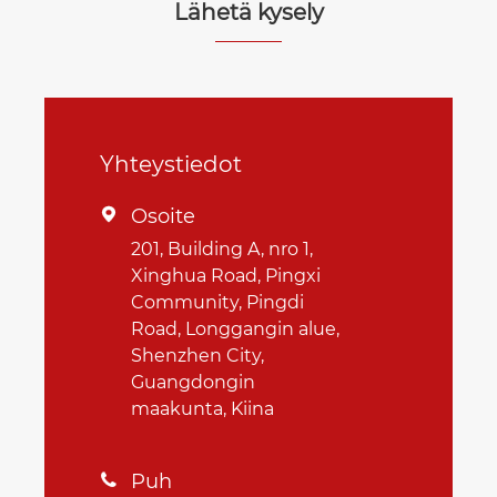
Lähetä kysely
Yhteystiedot
Osoite

201, Building A, nro 1,
Xinghua Road, Pingxi
Community, Pingdi
Road, Longgangin alue,
Shenzhen City,
Guangdongin
maakunta, Kiina
Puh
