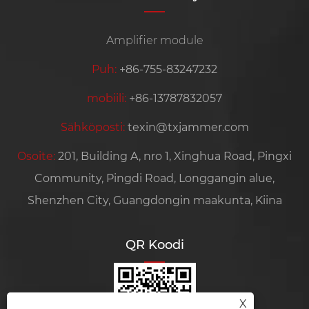
Amplifier module
Puh:
+86-755-83247232
mobiili:
+86-13787832057
Sähköposti:
texin@txjammer.com
Osoite:
201, Building A, nro 1, Xinghua Road, Pingxi
Community, Pingdi Road, Longgangin alue,
Shenzhen City, Guangdongin maakunta, Kiina
QR Koodi
X