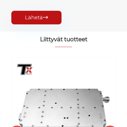
Lähetä

Liittyvät tuotteet