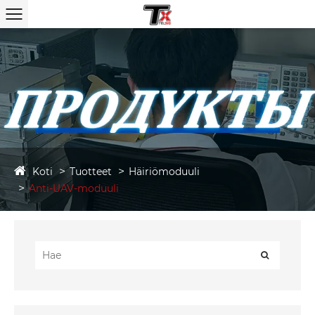
Koti
Tuotteet
Häiriömoduuli
Anti-UAV-moduuli