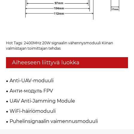
Hot Tags: 2400MHz 20W signaalin vähennysmoduuli Kiinan
valmistajan toimittajan tehdas
Aiheeseen liittyvä luokka
Anti-UAV-moduuli
Анти-модуль FPV
UAV Anti-Jamming Module
WiFi-häiriömoduuli
Puhelinsignaalin vaimennusmoduuli