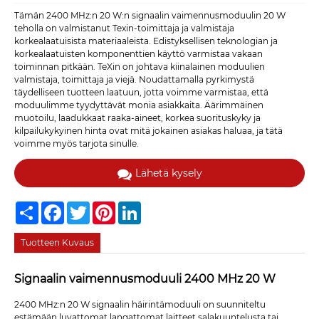
Tämän 2400 MHz:n 20 W:n signaalin vaimennusmoduulin 20 W
teholla on valmistanut Texin-toimittaja ja valmistaja
korkealaatuisista materiaaleista. Edistyksellisen teknologian ja
korkealaatuisten komponenttien käyttö varmistaa vakaan
toiminnan pitkään. TeXin on johtava kiinalainen moduulien
valmistaja, toimittaja ja viejä. Noudattamalla pyrkimystä
täydelliseen tuotteen laatuun, jotta voimme varmistaa, että
moduulimme tyydyttävät monia asiakkaita. Äärimmäinen
muotoilu, laadukkaat raaka-aineet, korkea suorituskyky ja
kilpailukykyinen hinta ovat mitä jokainen asiakas haluaa, ja tätä
voimme myös tarjota sinulle.
Lähetä kysely
Share
Facebook
Twitter
Pinterest
LinkedIn
Tuotteen Kuvaus
Signaalin vaimennusmoduuli 2400 MHz 20 W
2400 MHz:n 20 W signaalin häirintämoduuli on suunniteltu
estämään luvattomat langattomat laitteet salakuuntelusta tai