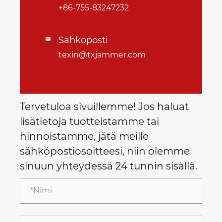
+86-755-83247232
Sähköposti

texin@txjammer.com
Tervetuloa sivuillemme! Jos haluat
lisätietoja tuotteistamme tai
hinnoistamme, jätä meille
sähköpostiosoitteesi, niin olemme
sinuun yhteydessä 24 tunnin sisällä.