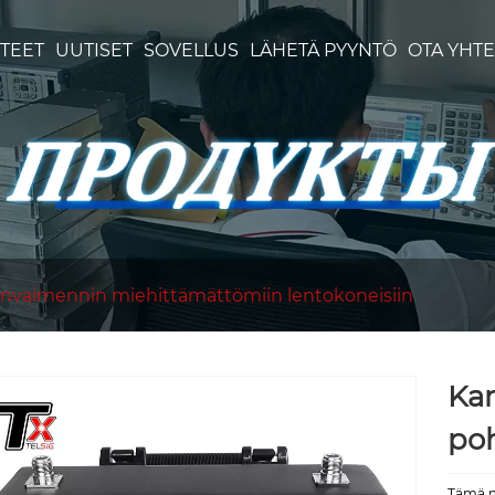
TEET
UUTISET
SOVELLUS
LÄHETÄ PYYNTÖ
OTA YHTE
nvaimennin miehittämättömiin lentokoneisiin
Kan
poh
Tämä m