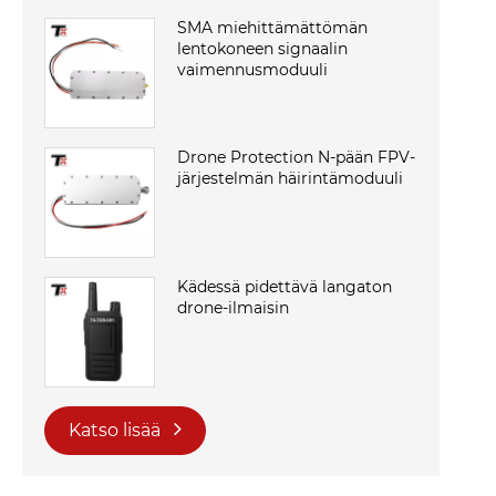
SMA miehittämättömän
lentokoneen signaalin
vaimennusmoduuli
Drone Protection N-pään FPV-
järjestelmän häirintämoduuli
Kädessä pidettävä langaton
drone-ilmaisin
Katso lisää