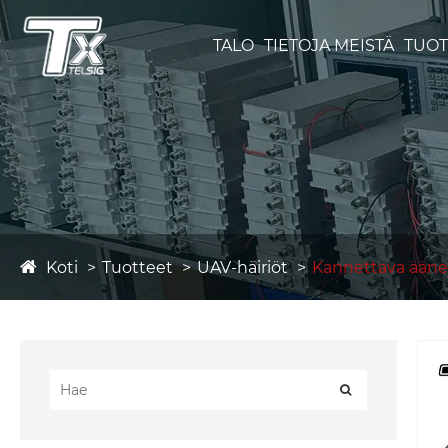
TALO
TIETOJA MEISTÄ
TUOT
Koti
Tuotteet
UAV-häiriöt
Kannettava ääne