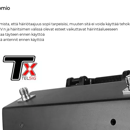
omio
rmista, että häiriötaajuus sopii tarpeisiisi, muuten sitä ei voida käyttää teho
V:n ja häiritsimen välissä olevat esteet vaikuttavat häirintäalueeseen
ataa täyteen ennen käyttöä
itä antennit ennen käyttöä