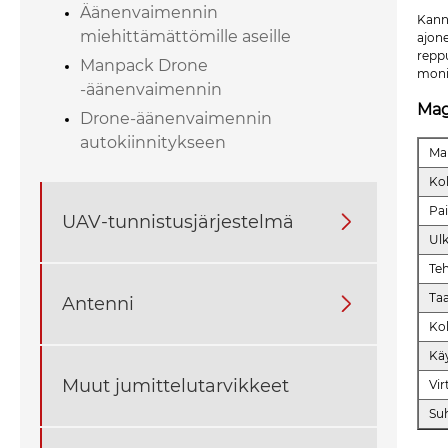
Äänenvaimennin
Kann
miehittämättömille aseille
ajone
reppu
Manpack Drone
monim
-äänenvaimennin
Mag
Drone-äänenvaimennin
autokiinnitykseen
Ma
Ko
Pa
UAV-tunnistusjärjestelmä

Ul
Te
Ta
Antenni

Ko
Kä
Muut jumittelutarvikkeet
Vir
Su