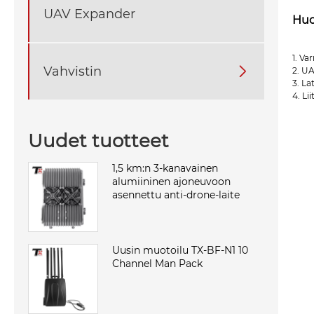
UAV Expander
Hu
1. Va
Vahvistin

2. UA
3. L
4. Li
Uudet tuotteet
1,5 km:n 3-kanavainen
alumiininen ajoneuvoon
asennettu anti-drone-laite
Uusin muotoilu TX-BF-N1 10
Channel Man Pack