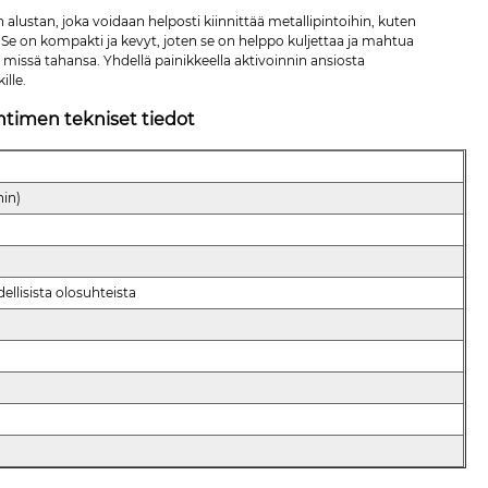
stan, joka voidaan helposti kiinnittää metallipintoihin, kuten
Se on kompakti ja kevyt, joten se on helppo kuljettaa ja mahtua
missä tahansa. Yhdellä painikkeella aktivoinnin ansiosta
ille.
ntimen tekniset tiedot
nin)
ellisista olosuhteista