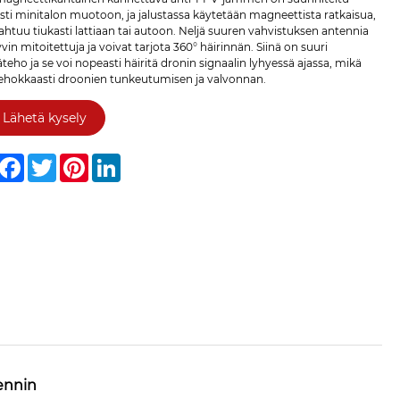
esti minitalon muotoon, ja jalustassa käytetään magneettista ratkaisua,
htuu tiukasti lattiaan tai autoon. Neljä suuren vahvistuksen antennia
vin mitoitettuja ja voivat tarjota 360° häirinnän. Siinä on suuri
äteho ja se voi nopeasti häiritä dronin signaalin lyhyessä ajassa, mikä
tehokkaasti droonien tunkeutumisen ja valvonnan.
Lähetä kysely
hare
Facebook
Twitter
Pinterest
LinkedIn
ennin