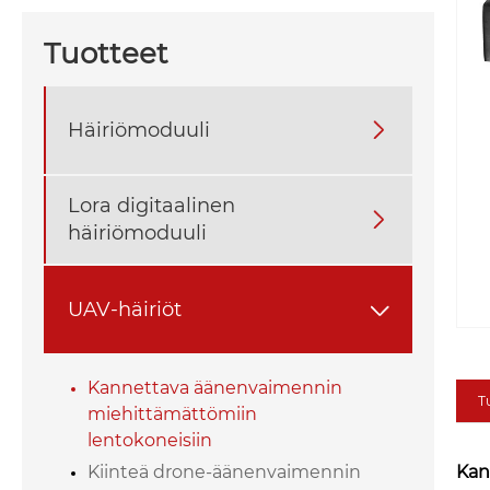
Tuotteet
Häiriömoduuli

Lora digitaalinen

häiriömoduuli
UAV-häiriöt

Kannettava äänenvaimennin
T
miehittämättömiin
lentokoneisiin
Kan
Kiinteä drone-äänenvaimennin