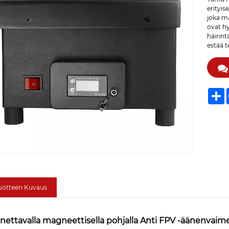
erityis
joka ma
ovat hy
häirint
estää 
S
uotteen Kuvaus
nettavalla magneettisella pohjalla Anti FPV -äänenvaim