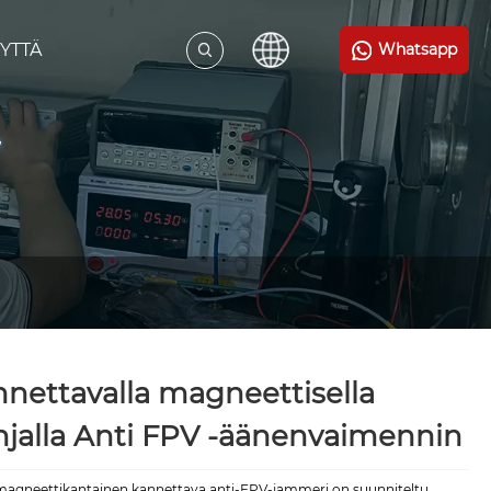
YTTÄ
Whatsapp
nettavalla magneettisella
jalla Anti FPV -äänenvaimennin
agneettikantainen kannettava anti-FPV-jammeri on suunniteltu