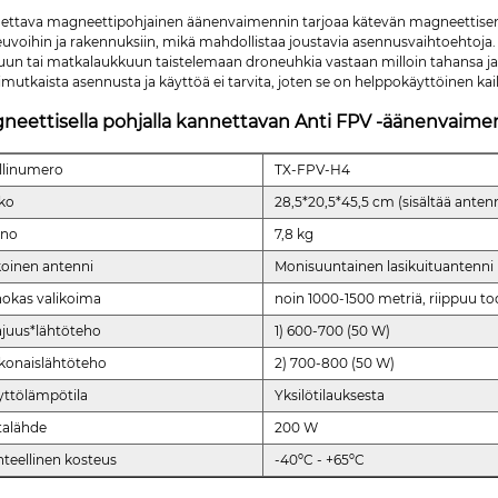
ettava magneettipohjainen äänenvaimennin tarjoaa kätevän magneettisen alu
uvoihin ja rakennuksiin, mikä mahdollistaa joustavia asennusvaihtoehtoja. 
un tai matkalaukkuun taistelemaan droneuhkia vastaan ​​milloin tahansa ja 
utkaista asennusta ja käyttöä ei tarvita, joten se on helppokäyttöinen kaik
neettisella pohjalla kannettavan Anti FPV -äänenvaime
llinumero
TX-FPV-H4
ko
28,5*20,5*45,5 cm (sisältää anten
ino
7,8 kg
koinen antenni
Monisuuntainen lasikuituantenni
hokas valikoima
noin 1000-1500 metriä, riippuu tod
ajuus*lähtöteho
1) 600-700 (50 W)
konaislähtöteho
2) 700-800 (50 W)
yttölämpötila
Yksilötilauksesta
talähde
200 W
hteellinen kosteus
-40ºC - +65ºC